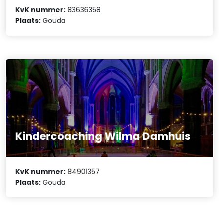
KvK nummer:
83636358
Plaats:
Gouda
Kindercoaching Wilma Damhuis
KvK nummer:
84901357
Plaats:
Gouda