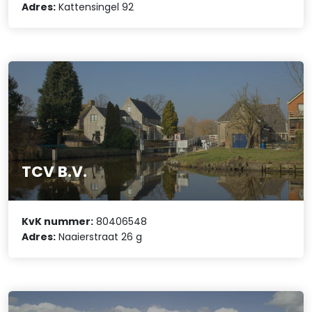
Adres:
Kattensingel 92
TCV B.V.
KvK nummer:
80406548
Adres:
Naaierstraat 26 g