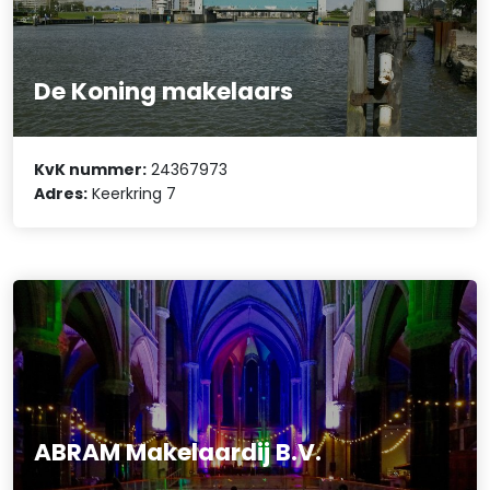
De Koning makelaars
KvK nummer:
24367973
Adres:
Keerkring 7
ABRAM Makelaardij B.V.