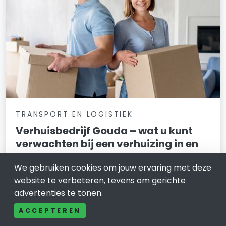
TRANSPORT EN LOGISTIEK
Verhuisbedrijf Gouda – wat u kunt
verwachten bij een verhuizing in en
rond Gouda
We gebruiken cookies om jouw ervaring met deze
13 februari 2026
website te verbeteren, tevens om gerichte
advertenties te tonen.
Verhuizen is voor veel mensen geen alledaagse
bezigheid. Het gebeurt vaak op een moment dat er al
ACCEPTEREN
veel speelt, zoals een nieuwe woning, een andere