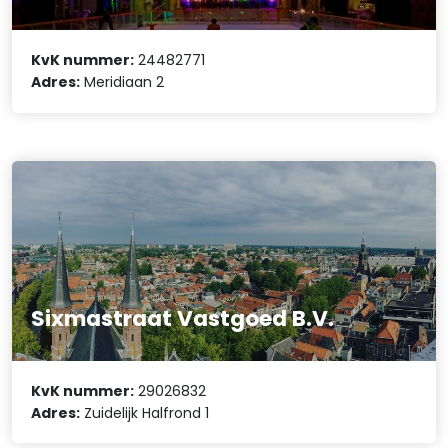
KvK nummer:
24482771
Adres:
Meridiaan 2
Sixmastraat Vastgoed B.V.
KvK nummer:
29026832
Adres:
Zuidelijk Halfrond 1