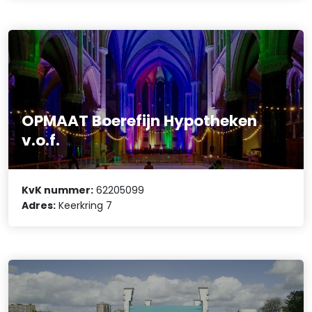
OPMAAT Boerefijn Hypotheken
v.o.f.
KvK nummer:
62205099
Adres:
Keerkring 7