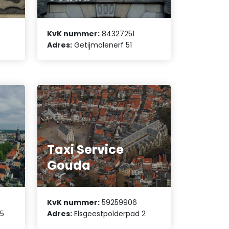
KvK nummer:
84327251
Adres:
Getijmolenerf 51
Taxi Service
Gouda
KvK nummer:
59259906
5
Adres:
Elsgeestpolderpad 2