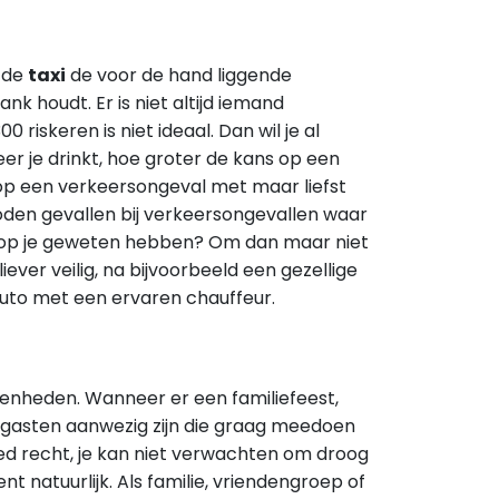
s de
taxi
de voor de hand liggende
k houdt. Er is niet altijd iemand
0 riskeren is niet ideaal. Dan wil je al
r je drinkt, hoe groter de kans op een
s op een verkeersongeval met maar liefst
doden gevallen bij verkeersongevallen waar
iet op je geweten hebben? Om dan maar niet
ever veilig, na bijvoorbeeld een gezellige
auto met een ervaren chauffeur.
egenheden. Wanneer er een familiefeest,
tal gasten aanwezig zijn die graag meedoen
goed recht, je kan niet verwachten om droog
nt natuurlijk. Als familie, vriendengroep of