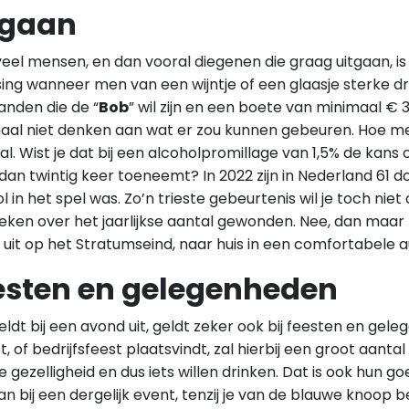
tgaan
eel mensen, en dan vooral diegenen die graag uitgaan, i
ing wanneer men van een wijntje of een glaasje sterke dran
anden die de “
Bob
” wil zijn en een boete van minimaal € 30
aal niet denken aan wat er zou kunnen gebeuren. Hoe mee
l. Wist je dat bij een alcoholpromillage van 1,5% de kan
an twintig keer toeneemt? In 2022 zijn in Nederland 61 
l in het spel was. Zo’n trieste gebeurtenis wil je toch n
eken over het jaarlijkse aantal gewonden. Nee, dan maar li
uit op het Stratumseind, naar huis in een comfortabele 
esten en gelegenheden
ldt bij een avond uit, geldt zeker ook bij feesten en gel
ft, of bedrijfsfeest plaatsvindt, zal hierbij een groot aan
 gezelligheid en dus iets willen drinken. Dat is ook hun 
an bij een dergelijk event, tenzij je van de blauwe knoop be