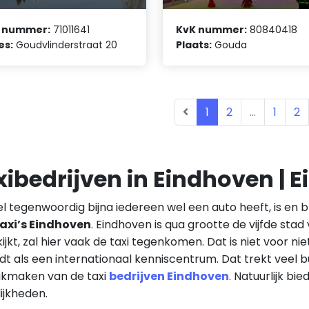
 nummer:
71011641
KvK nummer:
80840418
es:
Goudvlinderstraat 20
Plaats:
Gouda
1
2
...
1
2
xibedrijven in Eindhoven | 
 tegenwoordig bijna iedereen wel een auto heeft, is en bl
axi’s Eindhoven
. Eindhoven is qua grootte de vijfde sta
ijkt, zal hier vaak de taxi tegenkomen. Dat is niet voor n
dt als een internationaal kenniscentrum. Dat trekt veel 
ikmaken van de taxi
bedrijven Eindhoven
. Natuurlijk bie
ijkheden.