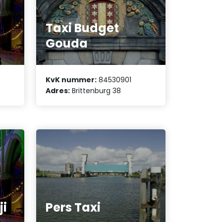
Taxi Budget
Gouda
KvK nummer:
84530901
Adres:
Brittenburg 38
ji
Pers Taxi