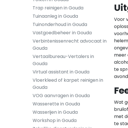
Ui
Trap reinigen in Gouda
Tuinaanleg in Gouda
Voor v
Tuinonderhoud in Gouda
oploss
Vastgoedbeheer in Gouda
voorh
helem
Verbintenissenrecht advocaat in
ongeva
Gouda
meer d
Vertaalbureau-Vertalers in
alcoho
Gouda
te spr
Virtual assistant in Gouda
avond 
Vloerkleed of karpet reinigen in
Gouda
Fe
VOG aanvragen in Gouda
Wat ge
Wasserette in Gouda
bruilo
Wasserijen in Gouda
met de
Workshop in Gouda
te sta