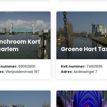
nchroom Kort
aarlem
Groene Hart Ta
 nummer:
69062900
KvK nummer:
74601695
es:
Vlietpolderstraat 197
Adres:
Azaleasingel 7