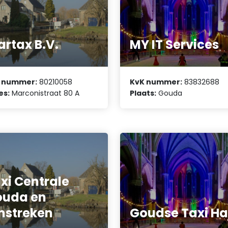
artax B.V.
MY IT Services
 nummer:
80210058
KvK nummer:
83832688
es:
Marconistraat 80 A
Plaats:
Gouda
xi Centrale
ouda en
streken
Goudse Taxi Ha