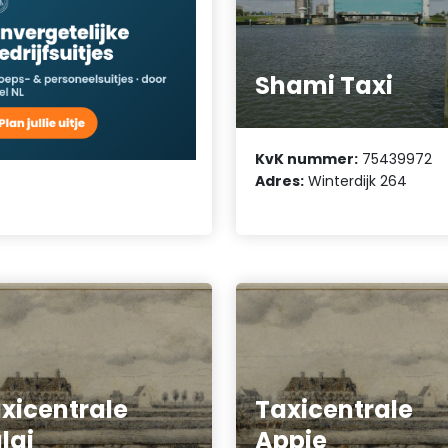
Shami Taxi
KvK nummer:
75439972
Adres:
Winterdijk 264
xicentrale
Taxicentrale
lai
Appie