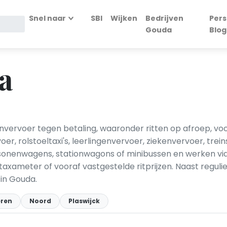
Snel naar
SBI
Wijken
Bedrijven
Pers
Gouda
Blog
a
nvervoer tegen betaling, waaronder ritten op afroep, vo
r, rolstoeltaxi's, leerlingenvervoer, ziekenvervoer, trei
sonenwagens, stationwagons of minibussen en werken via 
axameter of vooraf vastgestelde ritprijzen. Naast regulier
 in Gouda.
eren
Noord
Plaswijck