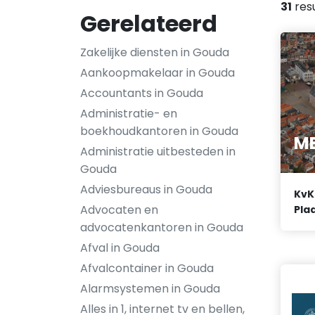
31
res
Gerelateerd
Zakelijke diensten in Gouda
Aankoopmakelaar in Gouda
Accountants in Gouda
Administratie- en
boekhoudkantoren in Gouda
ME
Administratie uitbesteden in
Gouda
Adviesbureaus in Gouda
KvK
Advocaten en
Plaa
advocatenkantoren in Gouda
Afval in Gouda
Afvalcontainer in Gouda
Alarmsystemen in Gouda
Alles in 1, internet tv en bellen,