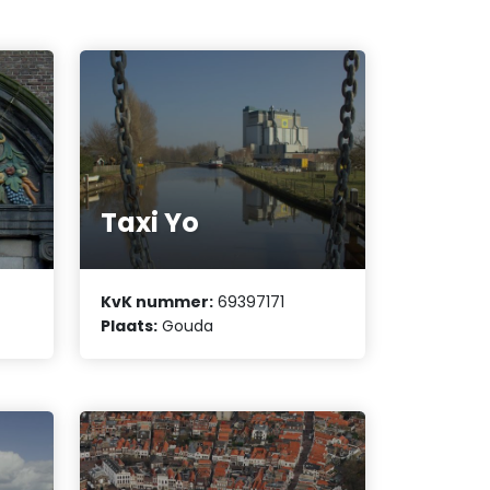
Taxi Yo
KvK nummer:
69397171
Plaats:
Gouda