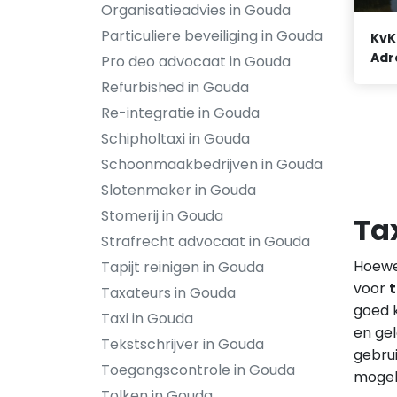
Organisatieadvies in Gouda
Particuliere beveiliging in Gouda
KvK
Adr
Pro deo advocaat in Gouda
Refurbished in Gouda
Re-integratie in Gouda
Schipholtaxi in Gouda
Schoonmaakbedrijven in Gouda
Slotenmaker in Gouda
Stomerij in Gouda
Ta
Strafrecht advocaat in Gouda
Hoewel
Tapijt reinigen in Gouda
voor
t
Taxateurs in Gouda
goed k
Taxi in Gouda
en gel
Tekstschrijver in Gouda
gebru
Toegangscontrole in Gouda
mogel
Tolken in Gouda