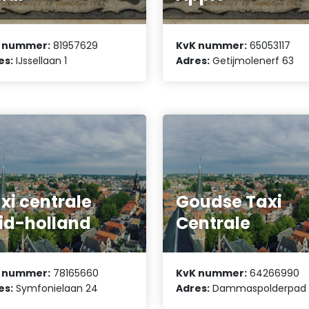
 nummer:
81957629
KvK nummer:
65053117
es:
IJssellaan 1
Adres:
Getijmolenerf 63
xi centrale
Goudse Taxi
id-holland
Centrale
 nummer:
78165660
KvK nummer:
64266990
es:
Symfonielaan 24
Adres:
Dammaspolderpad 