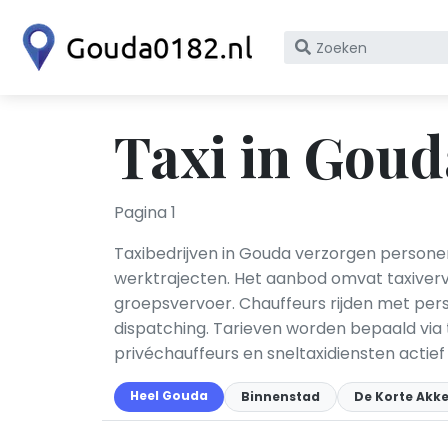
Zoek
op
bedrijfsnaam
of
Taxi in Goud
KvK
nummer
Pagina 1
Taxibedrijven in Gouda verzorgen persone
werktrajecten. Het aanbod omvat taxivervoe
groepsvervoer. Chauffeurs rijden met per
dispatching. Tarieven worden bepaald via t
privéchauffeurs en sneltaxidiensten actief
Heel Gouda
Binnenstad
De Korte Akk