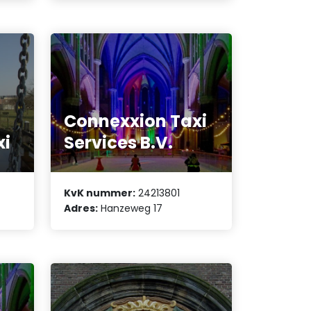
Connexxion Taxi
xi
Services B.V.
KvK nummer:
24213801
Adres:
Hanzeweg 17