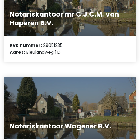
Notariskantoor mr C.J.C.M. van
Haperen B.V.
KvK nummer:
29051235
Adres:
Bleulandweg 1 D
Notariskantoor Wagener B.V.