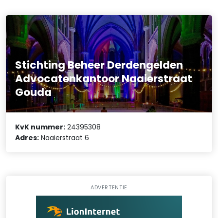
Stichting Beheer Derdengelden
Advocatenkantoor Naaierstraat
Gouda
KvK nummer:
24395308
Adres:
Naaierstraat 6
ADVERTENTIE