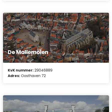
De Mallemolen
KvK nummer:
29046889
Adres:
Oosthaven 72