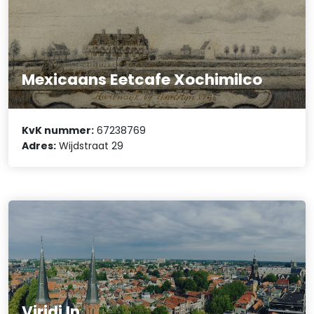
Mexicaans Eetcafe Xochimilco
KvK nummer:
67238769
Adres:
Wijdstraat 29
Viridi In.