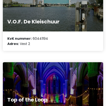
V.O.F. De Kleischuur
KvK nummer:
60441194
Adres:
Vest 2
Top of the Loop