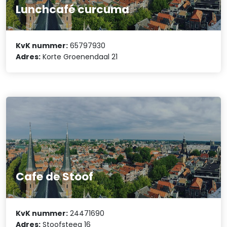
Lunchcafé curcuma
KvK nummer:
65797930
Adres:
Korte Groenendaal 21
Cafe de Stoof
KvK nummer:
24471690
Adres:
Stoofsteeg 16