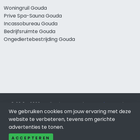
Woningruil Gouda
Prive Spa-Sauna Gouda
Incassobureau Gouda
Bedrijfsruimte Gouda
Ongediertebestrijding Gouda
© 2019 - 2026 Realisatie en SEO door
SEO-bureau
Lion
Internet. Betaal alleen voor bewezen resultaten?
SEO
We gebruiken cookies om jouw ervaring met deze
optimalisatie No Cure No Pay
.
Gouda
is onderdeel van Lion
website te verbeteren, tevens om gerichte
Internet.
advertenties te tonen.
Beeldcredits
ACCEPTEREN