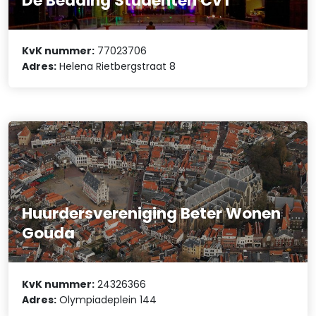
De Bedding Studenten CvT
KvK nummer:
77023706
Adres:
Helena Rietbergstraat 8
Huurdersvereniging Beter Wonen
Gouda
KvK nummer:
24326366
Adres:
Olympiadeplein 144