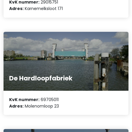
KvK nummer:
29015751
Adres:
Karnemelksloot 171
De Hardloopfabriek
KvK nummer:
69705011
Adres:
Molenomloop 23