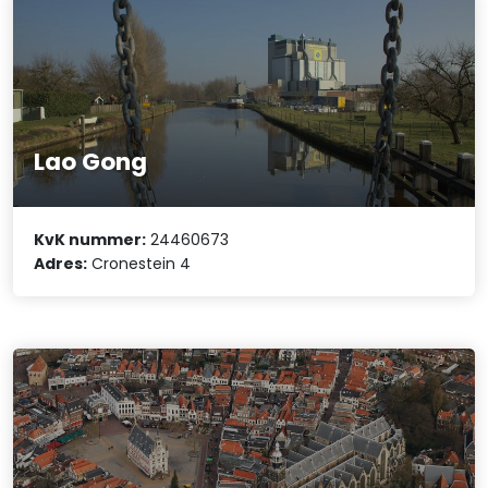
Lao Gong
KvK nummer:
24460673
Adres:
Cronestein 4