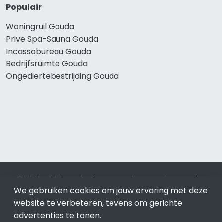
Populair
Woningruil Gouda
Prive Spa-Sauna Gouda
Incassobureau Gouda
Bedrijfsruimte Gouda
Ongediertebestrijding Gouda
© 2019 - 2026 Realisatie en SEO door
SEO-bureau
Lion
Internet. Betaal alleen voor bewezen resultaten?
SEO
We gebruiken cookies om jouw ervaring met deze
optimalisatie No Cure No Pay
.
Gouda
is onderdeel van Lion
website te verbeteren, tevens om gerichte
Internet.
advertenties te tonen.