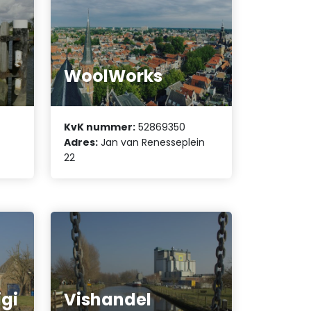
WoolWorks
KvK nummer:
52869350
Adres:
Jan van Renesseplein
22
gi
Vishandel