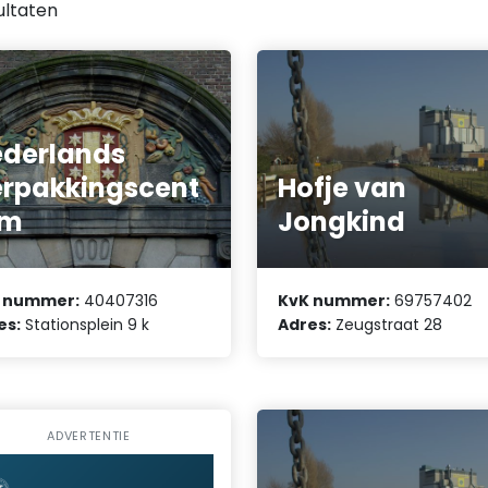
ultaten
derlands
rpakkingscent
Hofje van
um
Jongkind
 nummer:
40407316
KvK nummer:
69757402
es:
Stationsplein 9 k
Adres:
Zeugstraat 28
ADVERTENTIE