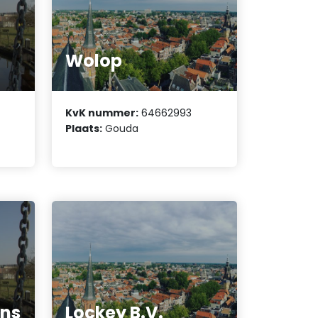
Wolop
KvK nummer:
64662993
Plaats:
Gouda
ons
Lockey B.V.