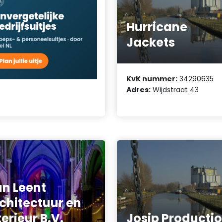
Hurricane
Jackets
KvK nummer:
34290635
Adres:
Wijdstraat 43
n Leent
chitectuur en
terieur B.V.
Josip Producti