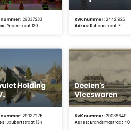
 nummer:
29037233
KvK nummer:
24421926
es:
Peperstraat 130
Adres:
Robaarstraat 71
vulet Holding
Deelen's
V.
Vleeswaren
 nummer:
29037275
KvK nummer:
29038649
es:
Joubertstraat 134
Adres:
Brandsmastraat 40