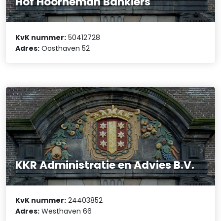
Hof Hoorneman Bankiers
KvK nummer:
50412728
Adres:
Oosthaven 52
KKR Administratie en Advies B.V.
KvK nummer:
24403852
Adres:
Westhaven 66