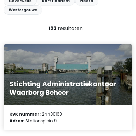
Goverwelle
Kort Haarlem
Noord
Westergouwe
123
resultaten
Stichting Administratiekantoor
Waarborg Beheer
KvK nummer:
24430163
Adres:
Stationsplein 9