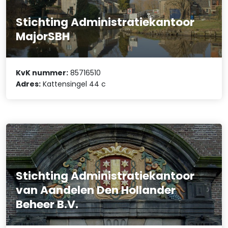
Stichting Administratiekantoor
MajorSBH
KvK nummer:
85716510
Adres:
Kattensingel 44 c
Stichting Administratiekantoor
van Aandelen Den Hollander
Beheer B.V.