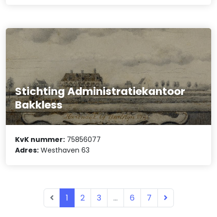
Stichting Administratiekantoor
Bakkless
KvK nummer:
75856077
Adres:
Westhaven 63
1
2
3
...
6
7