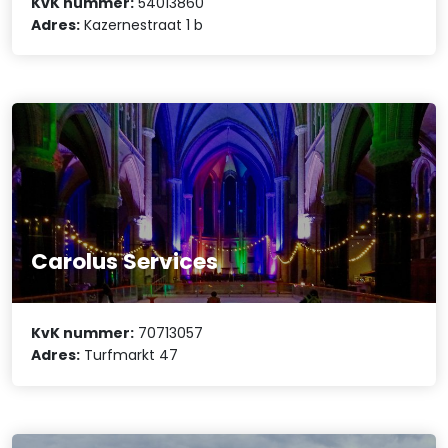
KvK nummer:
54013860
Adres:
Kazernestraat 1 b
Carolus Services
KvK nummer:
70713057
Adres:
Turfmarkt 47