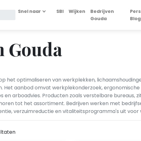
Snel naar
SBI
Wijken
Bedrijven
Pers
Gouda
Blog
n Gouda
h op het optimaliseren van werkplekken, lichaamshoudin
. Het aanbod omvat werkplekonderzoek, ergonomische a
s en arboadvies. Producten zoals verstelbare bureaus, z
oren tot het assortiment. Bedrijven werken met bedrij
ntie, verzuimreductie en vitaliteitsprogramma's uit voor
ltaten