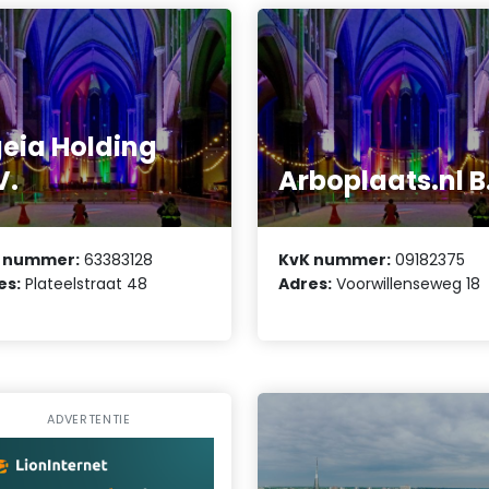
eia Holding
V.
Arboplaats.nl B
 nummer:
63383128
KvK nummer:
09182375
es:
Plateelstraat 48
Adres:
Voorwillenseweg 18
ADVERTENTIE