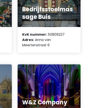
Bedrijfsstoelmas
sage Buis
KvK nummer:
50809237
Adres:
Anna van
Meertenstraat 6
W&Z Company