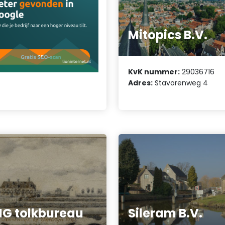
Mitopics B.V.
KvK nummer:
29036716
Adres:
Stavorenweg 4
G tolkbureau
Sileram B.V.