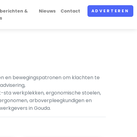
berichten &
Nieuws
Contact
ADVERTEREN
s
gen en bewegingspatronen om klachten te
dvisering,
it-sta werkplekken, ergonomische stoelen,
fsergonomen, arboverpleegkundigen en
 werkgevers in Gouda.