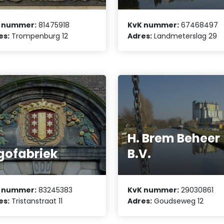
 nummer:
81475918
KvK nummer:
67468497
es:
Trompenburg 12
Adres:
Landmeterslag 29
H. Brem Beheer
gofabriek
B.V.
 nummer:
83245383
KvK nummer:
29030861
es:
Tristanstraat 11
Adres:
Goudseweg 12