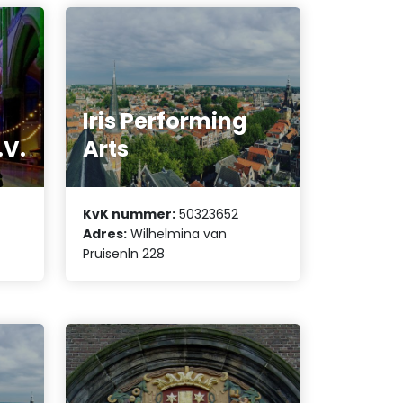
Iris Performing
.V.
Arts
KvK nummer:
50323652
Adres:
Wilhelmina van
Pruisenln 228