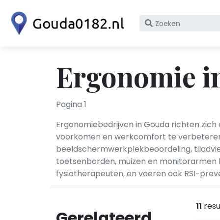
Zoek
op
bedrijfsnaam
of
Ergonomie i
KvK
nummer
Pagina 1
Ergonomiebedrijven in Gouda richten zic
voorkomen en werkcomfort te verbeteren
beeldschermwerkplekbeoordeling, tiladvie
toetsenborden, muizen en monitorarmen h
fysiotherapeuten, en voeren ook RSI-preve
11
resu
Gerelateerd