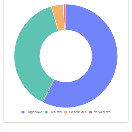
EB&I B.V.
Scheygrondplantsoen 13
EH Juridisch Advies & Training
Buitenstuk 37
Fidelitas B.V.
Josine de Bruyn Kopsweg 35
Gold Bar Holding B.V.
Griendakker 20
In Eigen Kracht Staan
Engelsmanplaat 15
j.anker service
Burgemeester van Dijkesingel 132
JVA medische diensten
Scheygrondplantsoen 9