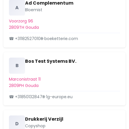
Ad Complementum
A
Bloemist
Voorzorg 96
2809TH Gouda
☎ +31182527010
🌐 boeketterie.com
Bos Test Systems BV.
B
Marconistraat 11
2809PH Gouda
☎ +31850132847
🌐 1g-europe.eu
Drukkerij Verzijl
D
Copyshop