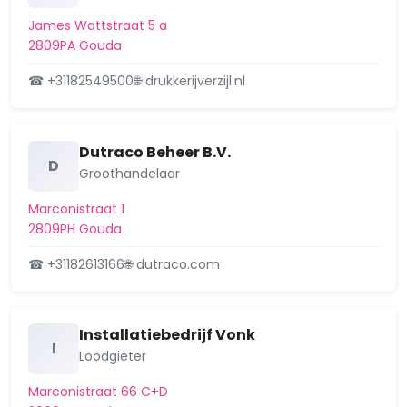
James Wattstraat 5 a
2809PA Gouda
☎ +31182549500
🌐 drukkerijverzijl.nl
Dutraco Beheer B.V.
D
Groothandelaar
Marconistraat 1
2809PH Gouda
☎ +31182613166
🌐 dutraco.com
Installatiebedrijf Vonk
I
Loodgieter
Marconistraat 66 C+D