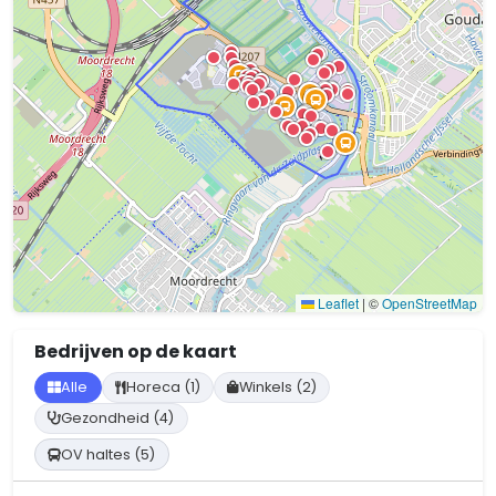
Leaflet
|
©
OpenStreetMap
Bedrijven op de kaart
Alle
Horeca (1)
Winkels (2)
Gezondheid (4)
OV haltes (5)