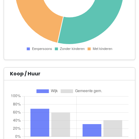
Wim Kruithof Automatic B.V.
James Wattstraat 15 j Unit 11
Woele
Marconistraat 107
Aberkane Innovations
Mieke Hoogerwerflaan 113
Global Facilities B.V.
Marconistraat 68 x
Koop / Huur
K. de Koning Beheer B.V.
Hooizolder 11
LOUUITGOUDA fotografie
De Slufter 11
MMCV Gouda B.V.
Tweede Moordrechtse Tiendeweg 18