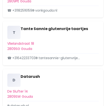
2809PE Gouda
☎ +31182516159
🌐 vonkgouda.nl
Tante Sannie glutenvrije taartjes
T
Vlielandstraat 18
2809SG Gouda
☎ +31642233703
🌐 tantesannie-glutenvrije…
Datarush
D
De Slufter 14
2809SW Gouda
🌐 datarush.nl