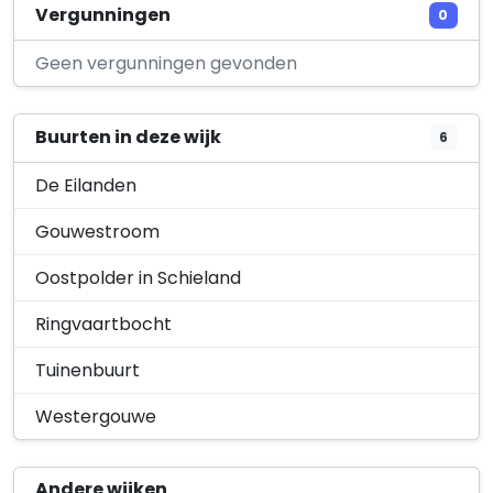
JVR88 Holding B.V.
Vergunningen
0
Vlielandstraat 10
Geen vergunningen gevonden
Buurten in deze wijk
6
De Eilanden
Gouwestroom
Oostpolder in Schieland
Ringvaartbocht
Tuinenbuurt
Westergouwe
Andere wijken