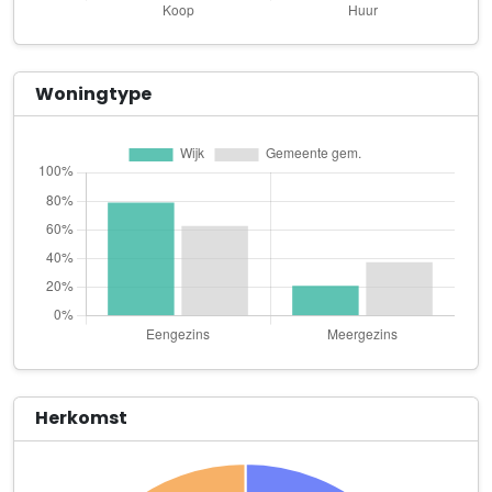
MWUA
Burgemeester van Dijkesingel 75
NL Mobility International B.V.
Woningtype
James Wattstraat 7 c
OA Dienstverlening
Burgemeester van Dijkesingel 127
Tandartspraktijk Westergouwe B.V.
Burgemeester van Dijkesingel 49
VinToMar B.V.
Noorderhaaks 2
VOS-IT
Tweede Moordrechtse Tiendeweg 60
Herkomst
Youbs
Burgemeester van Dijkesingel 111