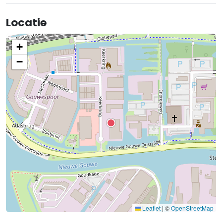
Locatie
+
−
Leaflet
|
©
OpenStreetMap