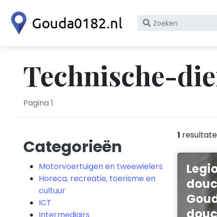
Zoek
op
bedrijfsnaam
of
Technische-die
KvK
nummer
Pagina 1
1
resultat
Categorieën
Legi
Motorvoertuigen en tweewielers
Horeca, recreatie, toerisme en
douc
cultuur
Goud
ICT
douc
Intermediairs