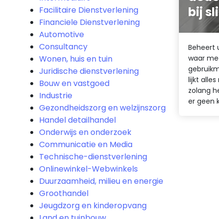
bij s
Facilitaire Dienstverlening
Financiele Dienstverlening
Automotive
Consultancy
Beheert 
Wonen, huis en tuin
waar me
gebruik
Juridische dienstverlening
lijkt all
Bouw en vastgoed
zolang h
Industrie
er geen k
Gezondheidszorg en welzijnszorg
Handel detailhandel
Onderwijs en onderzoek
Communicatie en Media
Technische-dienstverlening
Onlinewinkel-Webwinkels
Duurzaamheid, milieu en energie
Groothandel
Jeugdzorg en kinderopvang
Land en tuinbouw