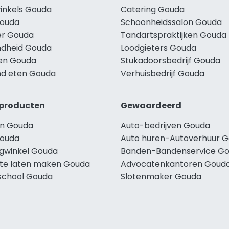
winkels Gouda
Catering Gouda
Gouda
Schoonheidssalon Gouda
r Gouda
Tandartspraktijken Gouda
dheid Gouda
Loodgieters Gouda
len Gouda
Stukadoorsbedrijf Gouda
d eten Gouda
Verhuisbedrijf Gouda
producten
Gewaardeerd
n Gouda
Auto-bedrijven Gouda
ouda
Auto huren-Autoverhuur 
ngwinkel Gouda
Banden-Bandenservice G
te laten maken Gouda
Advocatenkantoren Goud
school Gouda
Slotenmaker Gouda