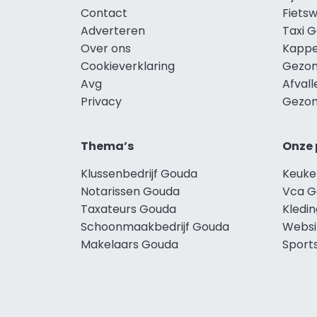
Contact
Fiets
Adverteren
Taxi 
Over ons
Kappe
Cookieverklaring
Gezon
Avg
Afval
Privacy
Gezon
Thema’s
Onze 
Klussenbedrijf Gouda
Keuke
Notarissen Gouda
Vca G
Taxateurs Gouda
Kledi
Schoonmaakbedrijf Gouda
Websi
Makelaars Gouda
Sport