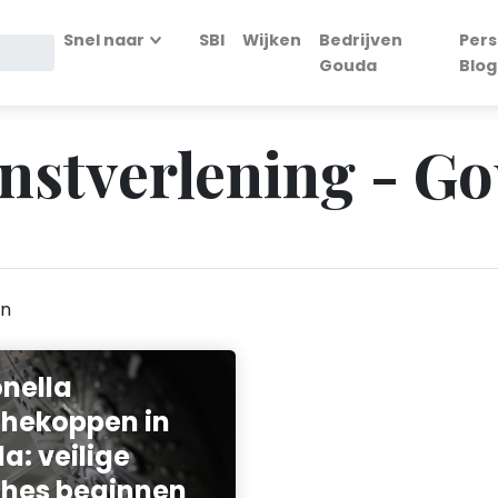
Snel naar
SBI
Wijken
Bedrijven
Pers
Gouda
Blog
nstverlening - G
en
onella
hekoppen in
a: veilige
hes beginnen